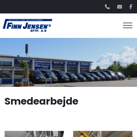
Gå
til
hovedindhold
Smedearbejde