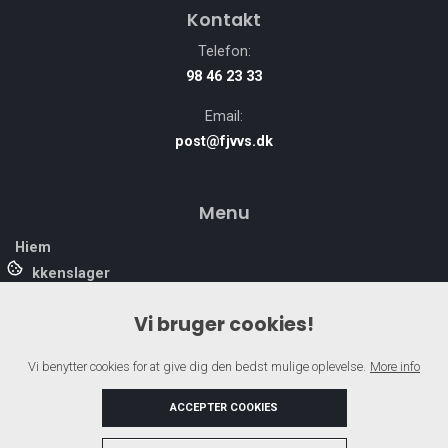
Kontakt
Telefon:
98 46 23 33
Email:
post@fjvvs.dk
Menu
Hjem
Blikkenslager
Smedearbejde
Vi bruger cookies!
VVS-Arbejde
Varmepumper
Vi benytter cookies for at give dig den bedst mulige oplevelse.
More info
Om os
Kontakt
ACCEPTER COOKIES